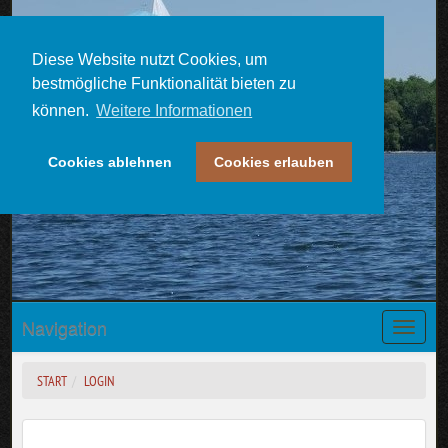
Diese Website nutzt Cookies, um
bestmögliche Funktionalität bieten zu
können.
Weitere Informationen
Cookies ablehnen
Cookies erlauben
Seesportclub Bautzen e.V
Navigation
Toggle
naviga
START
LOGIN