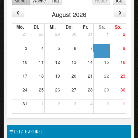
Monat
Woche
Tag
Heute
iCal
August 2026
Mo.
Di.
Mi.
Do.
Fr.
Sa.
So.
27
28
29
30
31
1
2
3
4
5
6
7
8
9
10
11
12
13
14
15
16
17
18
19
20
21
22
23
24
25
26
27
28
29
30
31
1
2
3
4
5
6
LETZTE ARTIKEL