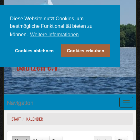
Diese Website nutzt Cookies, um
bestmögliche Funktionalität bieten zu
können.
Weitere Informationen
Cookies ablehnen
Cookies erlauben
Kalender | Seesportclub
Bautzen e.V
Navigation
Toggle
naviga
START
KALENDER