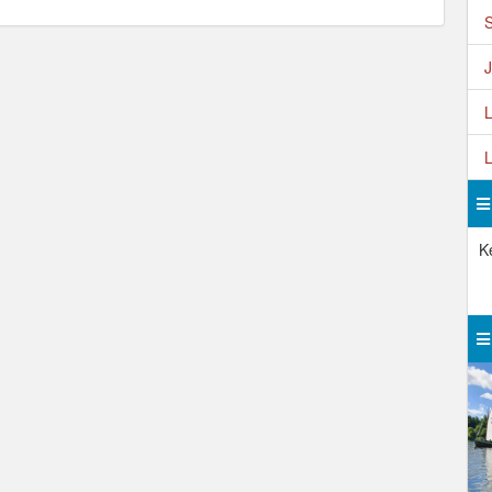
S
J
L
L
K