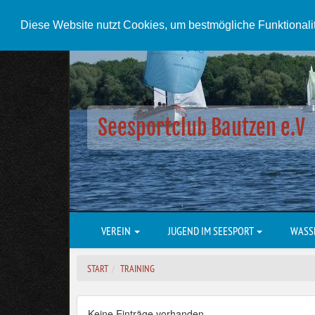
Diese Website nutzt Cookies, um bestmögliche Funktionali
Seesportclub Bautzen e.V
VEREIN
JUGEND IM SEESPORT
WASS
START
TRAINING
Keine Einträge vorhanden