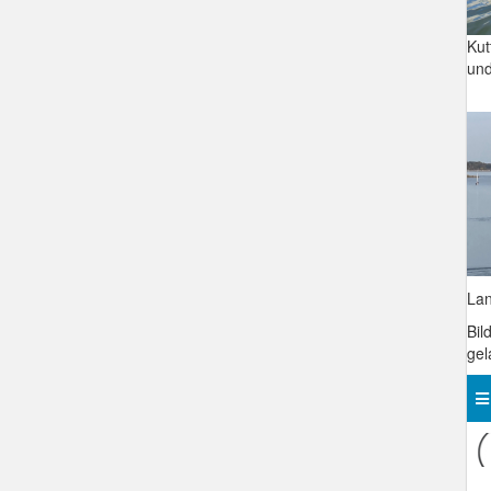
Ku
und
La
Bil
gel